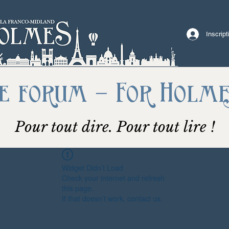
Inscrip
e forum - For Holm
Pour tout dire. Pour tout lire !
Widget Didn’t Load
Check your internet and refresh
this page.
If that doesn’t work, contact us.