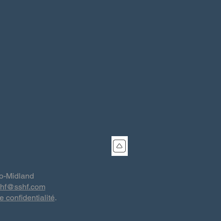
co-Midland
shf@sshf.com
e confidentialité
.