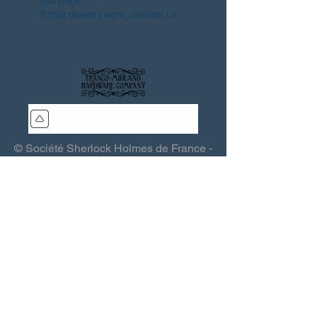
this page.
If that doesn’t work, contact us.
© Société Sherlock Holmes de France -
SSHF - Les Quincailliers de la Franco-
Midland
Association (loi 1901) - Siège : 15, rue
Grande 03370 Saint-Sauvier - France -
sshf@sshf.com
Éditeur responsable :
Thierry Saint-
Joanis
- Toute reproduction interdite
-
Politique de confidentialité
.
Webmaster :
Lomax (QFM)
-
Colophon
.