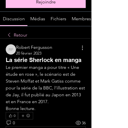
Rejoindre
Discussion
Médias
Fichiers
Membres
Retour
Robert Fergusson
Robert Fergusson
20 février 2023
La série Sherlock en manga
Le premier manga a pour titre « Une 
étude en rose », le scénario est de 
Steven Moffat et Mark Gatiss comme 
pour la série de la BBC, l’illustration est 
de Jay, il fut publié au Japon en 2013 
et en France en 2017.
Bonne lecture.
0
0
36