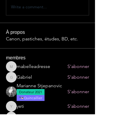
Write a comment...
À propos
Canon, pastiches, études, BD, etc.
membres
mabelleadresse
S'abonner
mabelleadresse
Gabriel
S'abonner
Gabriel
Marianne Stjepanovic
S'abonner
Donateur 2021
Quincaillier
yeti
S'abonner
yeti
juliengalvez
S'abonner
juliengalvez
Voir tous les membres (26)