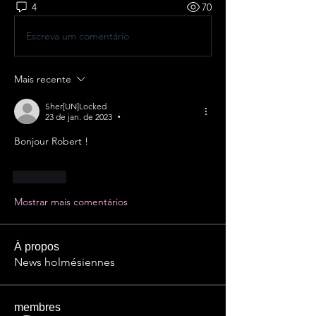
4
70
Escreva um comentário
Mais recente
Sher[UN]Locked
23 de jan. de 2023
•
Bonjour Robert !
Curtir
Mostrar mais comentários
À propos
News holmésiennes
membres