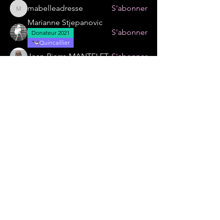
mabelleadresse
S'abonner
mabelleadresse
Marianne Stjepanovic
S'abonner
Donateur 2021
Quincaillier
Jean-Pierre MANTELET
S'abonner
Anny LE DORAN
S'abonner
nicolas maurel-lalague
S'abonner
Quincaillier
Voir tous les membres (24)
© Société Sherlock Holmes de France -
SSHF - Les Quincailliers de la Franco-