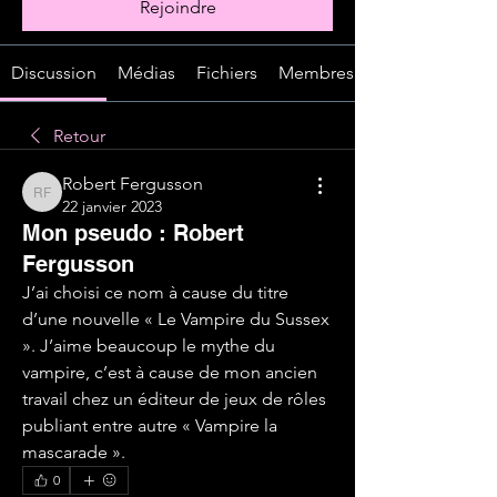
Rejoindre
Discussion
Médias
Fichiers
Membres
Retour
Robert Fergusson
Robert Fergusson
22 janvier 2023
Mon pseudo : Robert
Fergusson
J’ai choisi ce nom à cause du titre 
d’une nouvelle « Le Vampire du Sussex 
». J’aime beaucoup le mythe du 
vampire, c’est à cause de mon ancien 
travail chez un éditeur de jeux de rôles 
publiant entre autre « Vampire la 
mascarade ».
0