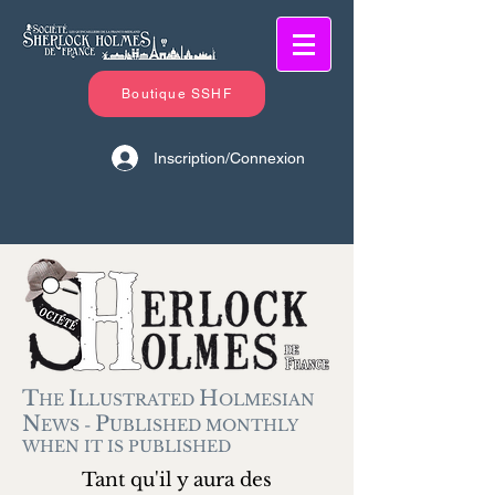
Boutique SSHF
Inscription/Connexion
T
I
H
HE
LLUSTRATED
OLMESIAN
N
P
EWS -
UBLISHED MONTHLY
WHEN IT IS PUBLISHED
Tant qu'il y aura des