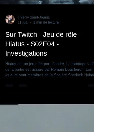
Thierry Saint-Joanis
11 juil.
1 min de lecture
Sur Twitch - Jeu de rôle -
Hiatus - S02E04 -
Investigations
Hiatus est un jeu créé par Léandre. Le montage vidéo
de la partie est assuré par Romain Boucheron. Les
joueurs sont membres de la Société Sherlock Holmes
de France. Retrouvez toutes les informations sur le
jeu, la campagne et les personnages (fiches illustrées)
sur la site Internet de la SSHF :
https://www.sherlockians.com/jeuderole Les épisodes
précédents sont ici !