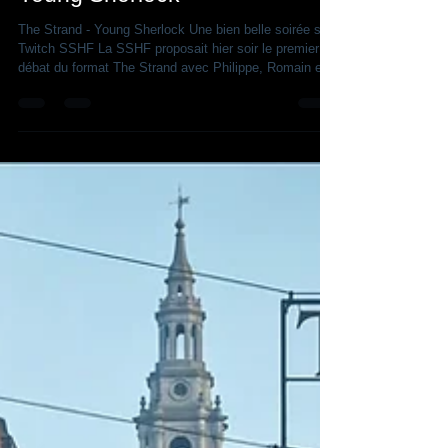
Thierry Saint-Joanis
24 avr.
1 min de lecture
Twitch SSHF - Voir le débat sur
Young Sherlock
The Strand - Young Sherlock Une bien belle soirée sur
Twitch SSHF La SSHF proposait hier soir le premier
débat du format The Strand avec Philippe, Romain et
Léandre pour discuter et analyser la série Young
Sherlock. Vous avez mal dormi, et, ce matin, vous
avez du mal à croiser le regard de vos collègues
devant la machine à café ? Ben oui, vous avez raté le
stream sur Twitch et cela vous ronge, votre journée est
fichue. Peut-être votre semaine... Mais non, gros bêta,
vous pouv