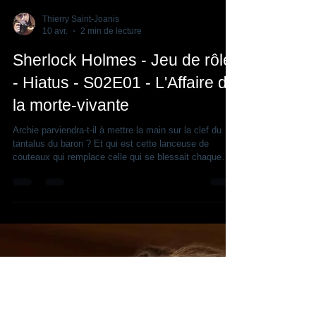
Thierry Saint-Joanis
10 avr.
2 min de lecture
Sherlock Holmes - Jeu de rôle
- Hiatus - S02E01 - L'Affaire de
la morte-vivante
Archie parviendra-t-il à mettre la main sur la clef du
tantalus du baron ? Et qui est cette lanceuse de