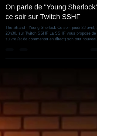
Thierry Saint-Joanis
23 avr.
3 min de lecture
On parle de "Young Sherlock",
ce soir sur Twitch SSHF
The Strand - Young Sherlock Ce soir, jeudi 23 avril, à
20h30, sur Twitch SSHF La SSHF vous propose de
suivre (et de commenter en direct) son tout nouveau
format : The Strand. Philippe, Romain et Léandre vont
discuter et analyser la série Young Sherlock, diffusée
en mars 2026. Ils reviendront sur l'intrigue de la série,
le réalisation, les références holmésiennes et
s'interrogeront sur la canonicité des différents
personnages. Young Sherlock renouvelée pour une