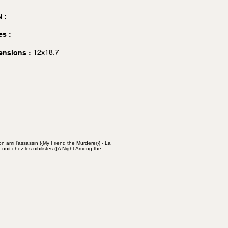
 :
es :
12x18.7
ensions :
 ami l'assassin ({My Friend the Murderer}) - La
nuit chez les nihilistes ({A Night Among the