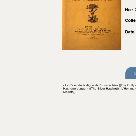
No :
Colle
Date 
- Le Ravin de la digue de l'homme bleu ({The Gully
Hachette d'argent ({The Silver Hatchet}) - L'Homme v
Nihilists})