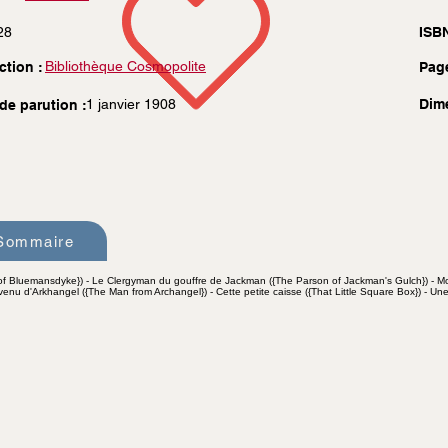
28
ISBN
Bibliothèque Cosmopolite
ction :
Pag
1 janvier 1908
Dim
de parution :
Sommaire
 of Bluemansdyke}) - Le Clergyman du gouffre de Jackman ({The Parson of Jackman's Gulch}) - Mon
enu d'Arkhangel ({The Man from Archangel}) - Cette petite caisse ({That Little Square Box}) - Une 