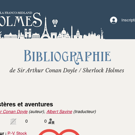
Inscrip
Bibliographie
de Sir Arthur Conan Doyle / Sherlock Holmes
tères et aventures
r Conan Doyle
(auteur),
Albert Savine
(traducteur)
0
0
P.-V. Stock
ur :