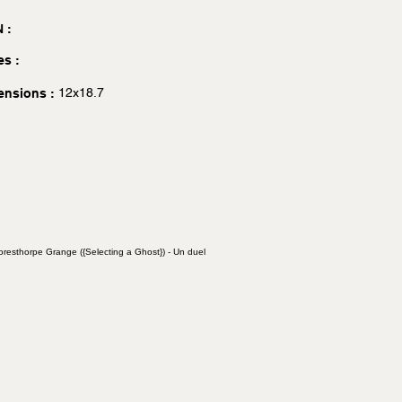
 :
es :
12x18.7
ensions :
Goresthorpe Grange ({Selecting a Ghost}) - Un duel