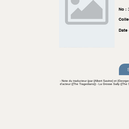
No :
Colle
Date 
- Note du traducteur (par {Albert Savine} et {Georg
d'acteur ({The Tragedians}) - La Grosse Sally ({The 