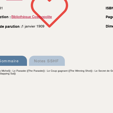
31
ISBN
Bibliothèque Cosmopolite
ction :
Pag
1 janvier 1909
Dim
de parution :
Sommaire
Notes SSHF
es Michel}) - Le Parasite ({The Parasite}) - Le Coup gagnant ({The Winning Shot}) - Le Secret de 
Slapping Sal})