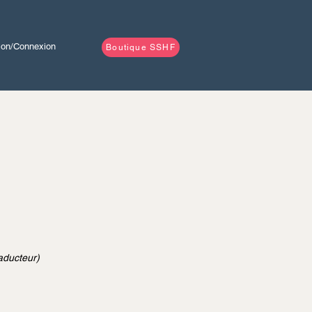
tion/Connexion
Boutique SSHF
aducteur)