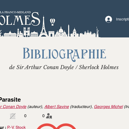
Inscrip
Bibliographie
de Sir Arthur Conan Doyle / Sherlock Holmes
Parasite
r Conan Doyle
(auteur),
Albert Savine
(traducteur),
Georges Michel
(tr
0
0
P.-V. Stock
ur :