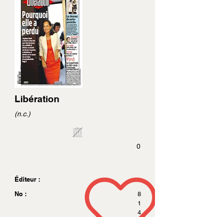
Libération
(n.c.)
0
Éditeur :
No :
8
1
4