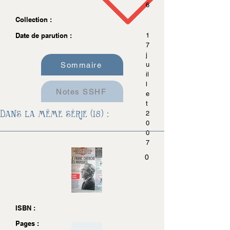
6
Collection :
Date de parution :
1
7
j
Sommaire
u
il
l
Notes SSHF
e
t
Dans la même série (18) :
2
0
0
7
0
ISBN :
Pages :