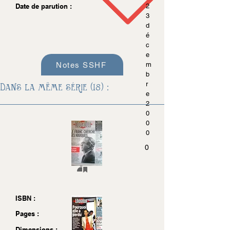
Date de parution :
2
3
d
é
c
e
Notes SSHF
m
b
r
Dans la même série (18) :
e
2
0
0
0
0
ISBN :
Pages :
Dimensions :