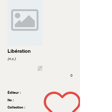
Libération
(n.c.)
0
Éditeur :
No :
Collection :