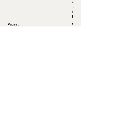
9
3
1
8
Pages :
1
0
0
Dimensions :
1
3
x
2
1