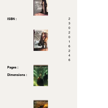
ISBN :
2
3
0
2
0
1
6
2
4
6
Pages :
Dimensions :