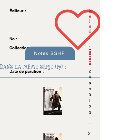
S
Éditeur :
o
l
e
il
No :
1
1
Collection :
8
Notes SSHF
0
0
Dans la même série (19) :
Date de parution :
2
4
a
o
û
t
2
0
1
1
2