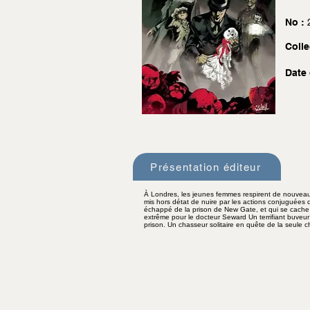
No :
Colle
Date 
Présentation éditeur
À Londres, les jeunes femmes respirent de nouveau E
mis hors détat de nuire par les actions conjuguées 
échappé de la prison de New Gate, et qui se cache to
extrême pour le docteur Seward Un terrifiant buveur
prison. Un chasseur solitaire en quête de la seule 