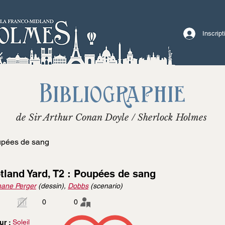
Inscrip
Bibliographie
de Sir Arthur Conan Doyle / Sherlock Holmes
oupées de sang
tland Yard, T2 : Poupées de sang
hane Perger
(dessin),
Dobbs
(scenario)
0
0
Soleil
ur :