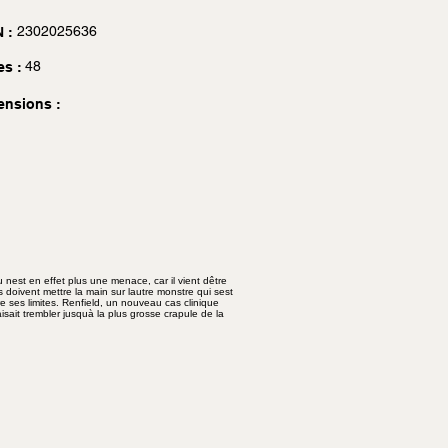
2302025636
 :
48
es :
ensions :
 nest en effet plus une menace, car il vient dêtre
 doivent mettre la main sur lautre monstre qui sest
e ses limites. Renfield, un nouveau cas clinique
ait trembler jusquà la plus grosse crapule de la