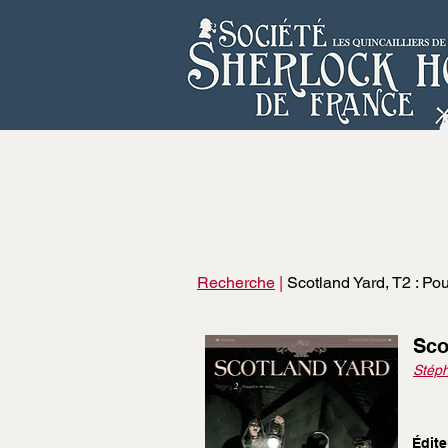
Recherche
|
Scotland Yard, T2 : P
Sco
Stép
Édite