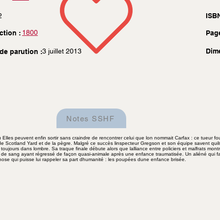
2
ISBN
1800
ction :
Pag
3 juillet 2013
Dim
de parution :
Notes SSHF
lles peuvent enfin sortir sans craindre de rencontrer celui que lon nommait Carfax : ce tueur fou
de Scotland Yard et de la pègre. Malgré ce succès linspecteur Gregson et son équipe savent quils
ujours dans lombre. Sa traque finale débute alors que lalliance entre policiers et malfrats montr
 de sang ayant régressé de façon quasi-animale après une enfance traumatisée. Un aliéné qui fais
chose qui puisse lui rappeler sa part dhumanité : les poupées dune enfance brisée.