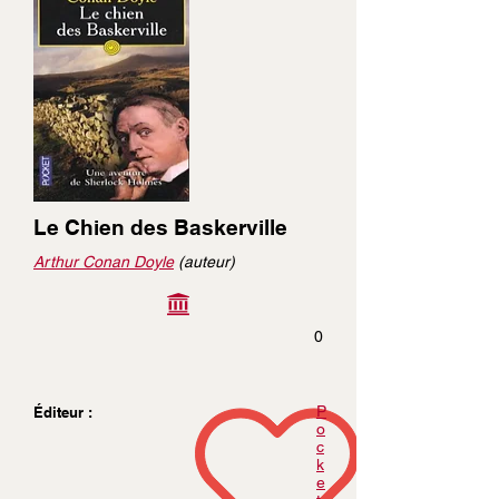
Le Chien des Baskerville
Arthur Conan Doyle
(auteur)
0
P
Éditeur :
o
c
k
e