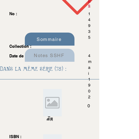
p
s
No :
1
4
9
3
5
Sommaire
Collection :
Notes SSHF
Date de parution :
4
m
Dans la même série (78) :
a
i
1
9
0
2
0
ISBN :