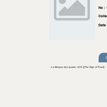
No :
Colle
Date 
- La Marque des quatre, 3/23 ({The Sign of Four})