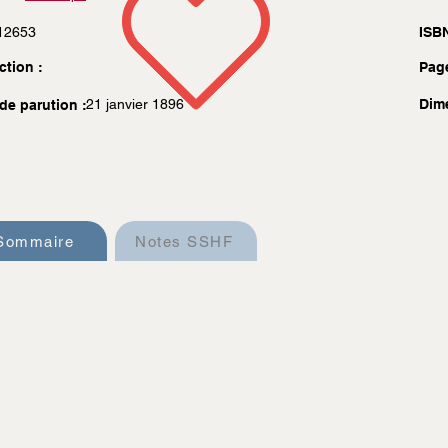
12653
ISBN
ction :
Pag
21 janvier 1896
Dim
de parution :
Sommaire
Notes SSHF