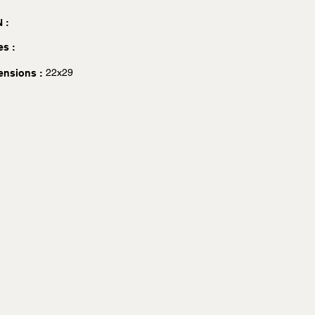
 :
es :
22x29
ensions :