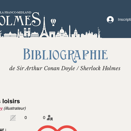
Inscrip
Bibliographie
de Sir Arthur Conan Doyle / Sherlock Holmes
 loisirs
ey
(illustrateur)
0
0
ur :