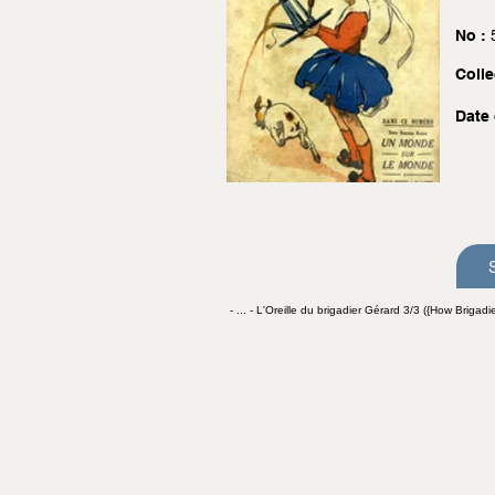
No :
Colle
Date 
- ... - L'Oreille du brigadier Gérard 3/3 ({How Brigadie