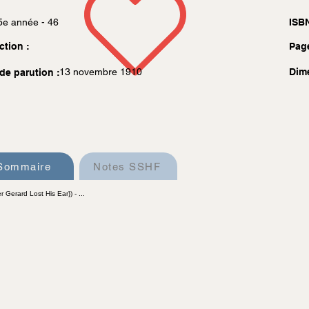
5e année - 46
ISBN
ction :
Pag
13 novembre 1910
Dim
de parution :
Sommaire
Notes SSHF
r Gerard Lost His Ear}) - ...