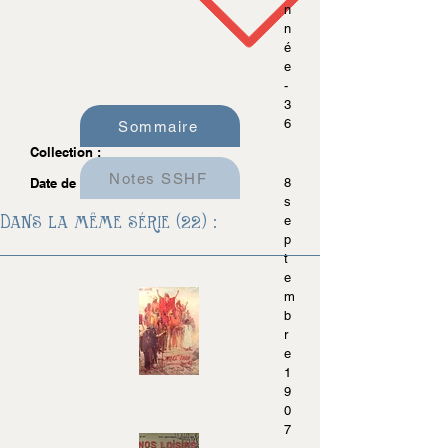
n
n
é
e
-
3
6
Sommaire
Collection :
Notes SSHF
Date de parution :
8
s
Dans la même série (22) :
e
p
t
e
m
b
r
e
1
9
0
7