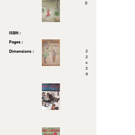
0
ISBN :
Pages :
Dimensions :
2
2
x
2
9