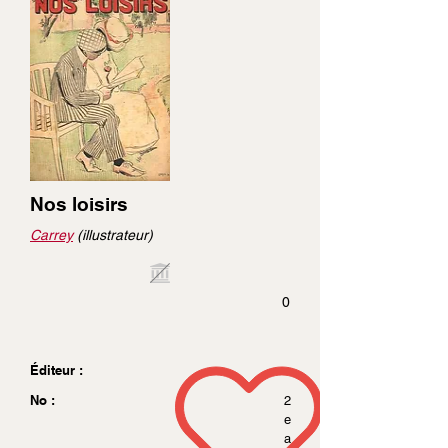
Nos loisirs
Carrey
(illustrateur)
0
Éditeur :
No :
2
e
a