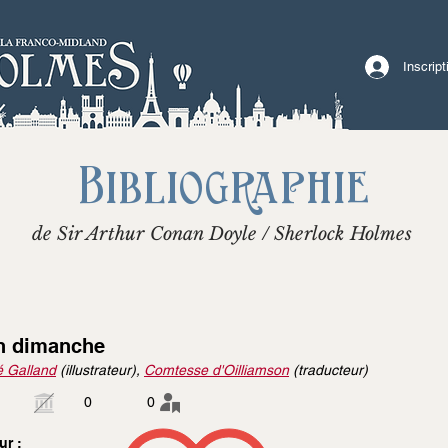
Inscrip
Bibliographie
de Sir Arthur Conan Doyle / Sherlock Holmes
 dimanche
 Galland
(illustrateur),
Comtesse d'Oilliamson
(traducteur)
0
0
ur :