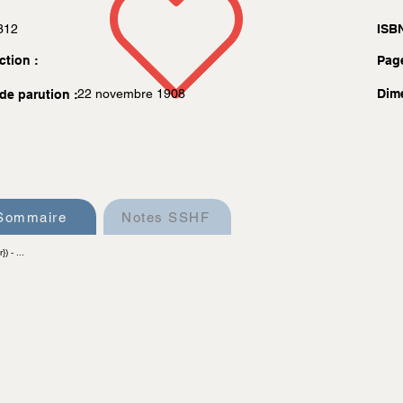
312
ISBN
ction :
Pag
22 novembre 1908
Dim
de parution :
Sommaire
Notes SSHF
) - ...