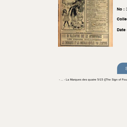
No :
Colle
Date 
- ... - La Marques des quatre 5/15 ({The Sign of Four}