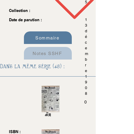
5
Collection :
Date de parution :
1
3
d
é
Sommaire
c
e
Notes SSHF
m
b
Dans la même série (48) :
r
e
1
9
0
8
0
ISBN :