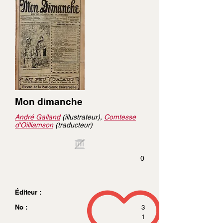
Mon dimanche
André Galland
(illustrateur),
Comtesse
d'Oilliamson
(traducteur)
0
Éditeur :
No :
3
1