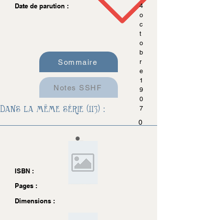
Date de parution :
4
o
c
t
o
b
Sommaire
r
e
1
Notes SSHF
9
0
Dans la même série (113) :
7
0
ISBN :
Pages :
Dimensions :