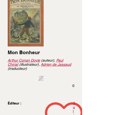
Mon Bonheur
Arthur Conan Doyle
(auteur),
Paul
Chiriat
(illustrateur),
Adrien de Jassaud
(traducteur)
0
J
Éditeur :
u
l