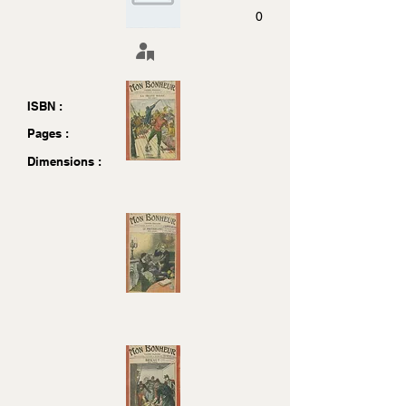
0
ISBN :
Pages :
Dimensions :