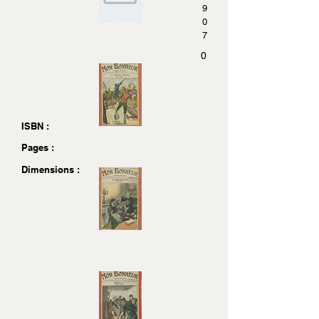
9
0
7
0
ISBN :
Pages :
Dimensions :