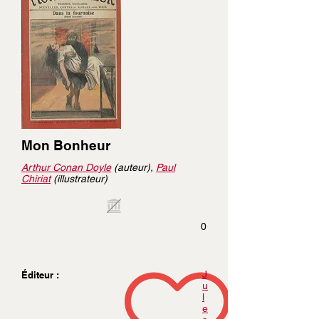
Mon Bonheur
Arthur Conan Doyle
(auteur),
Paul
Chiriat
(illustrateur)
0
J
Éditeur :
u
l
e