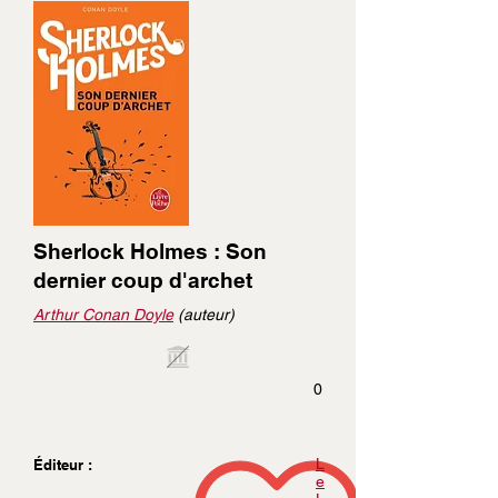
Sherlock Holmes : Son
dernier coup d'archet
Arthur Conan Doyle
(auteur)
0
L
Éditeur :
e