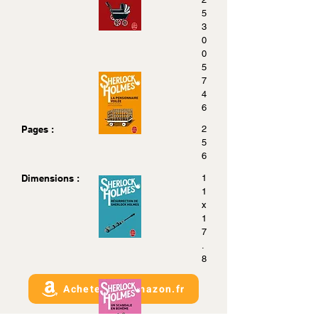
5
3
0
0
5
7
4
6
Pages :
2
5
6
Dimensions :
1
1
x
1
7
.
8
Acheter sur Amazon.fr