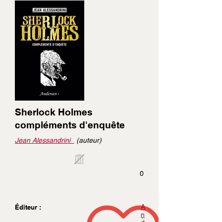
Sherlock Holmes
compléments d'enquête
Jean Alessandrini
(auteur)
0
A
Éditeur :
n