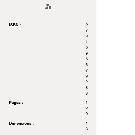
ISBN :
9
7
9
1
0
9
5
6
7
9
2
8
8
Pages :
1
2
0
Dimensions :
1
3
.