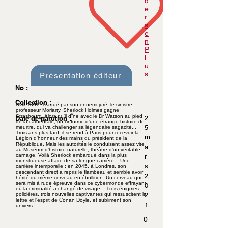
d
e
r
s
e
n
P
l
u
s
Présentation éditeur
No :
Collection :
Avril 1891. Traqué par son ennemi juré, le sinistre
professeur Moriarty, Sherlock Holmes gagne
Strasbourg. Alors qu'il dîne avec le Dr Watson au pied
Date de parution :
2
de la cathédrale, on l'informe d'une étrange histoire de
5
meurtre, qui va challenger sa légendaire sagacité...
Trois ans plus tard, il se rend à Paris pour recevoir la
m
Légion d'honneur des mains du président de la
République. Mais les autorités le conduisent assez vite
a
au Muséum d'histoire naturelle, théâtre d'un véritable
carnage. Voilà Sherlock embarqué dans la plus
r
monstrueuse affaire de sa longue carrière... Une
s
carrière intemporelle : en 2045, à Londres, son
descendant direct a repris le flambeau et semble avoir
2
hérité du même cerveau en ébullition. Un cerveau qui
sera mis à rude épreuve dans ce cybermonde effrayant
0
où la criminalité a changé de visage... Trois énigmes
policières, trois nouvelles captivantes qui ressuscitent la
2
lettre et l'esprit de Conan Doyle, et subliment son
1
univers.
0