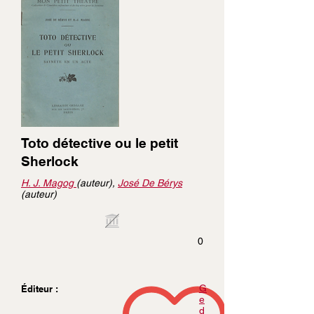
Toto détective ou le petit
Sherlock
H. J. Magog
(auteur),
José De Bérys
(auteur)
0
G
Éditeur :
e
d