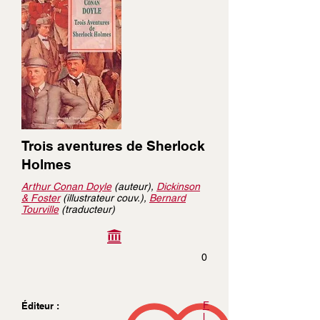
Trois aventures de Sherlock
Holmes
Arthur Conan Doyle
(auteur),
Dickinson
& Foster
(illustrateur couv.),
Bernard
Tourville
(traducteur)
0
F
Éditeur :
l