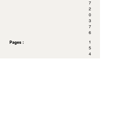
7
2
0
3
7
6
Pages :
1
5
4
Dimensions :
1
0
.
7
x
1
7
.
8