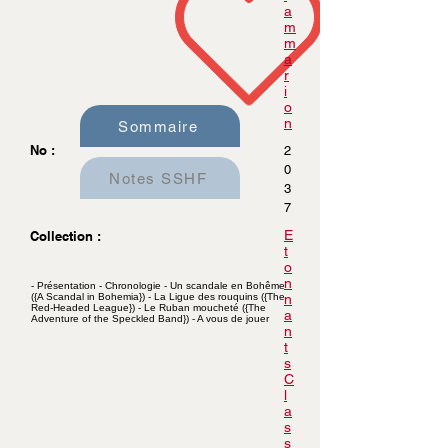
a
m
m
a
r
i
o
n
Sommaire
No :
2
0
Notes SSHF
3
7
E
Collection :
t
o
n
- Présentation - Chronologie - Un scandale en Bohême
({A Scandal in Bohemia}) - La Ligue des rouquins ({The
n
Red-Headed League}) - Le Ruban moucheté ({The
a
Adventure of the Speckled Band}) - A vous de jouer
n
t
s
C
l
a
s
s