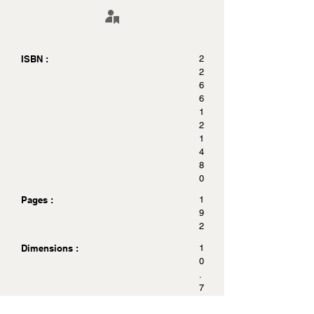
ISBN :
2
2
6
6
1
2
1
4
8
0
Pages :
1
9
2
Dimensions :
1
0
.
7
x