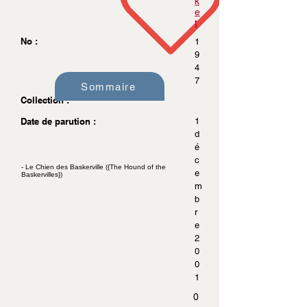
k
e
t
No :
1
9
4
7
Sommaire
Collection :
Date de parution :
1
d
é
c
- Le Chien des Baskerville ({The Hound of the
e
Baskervilles})
m
b
r
e
2
0
0
1
0