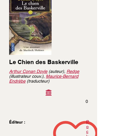
Le Chien des Baskerville
Arthur Conan Doyle
(auteur),
Redge
(illustrateur couv.),
Maurice-Bernard
Endrèbe
(traducteur)
0
P
Éditeur :
o
c