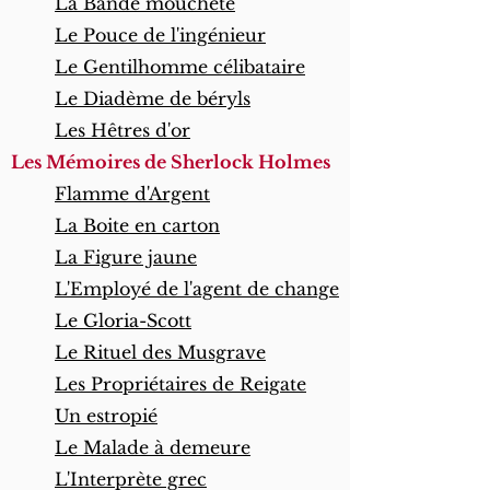
La Bande moucheté
Le Pouce de l'ingénieur
Le Gentilhomme célibataire
Le Diadème de béryls
Les Hêtres d'or
Les Mémoires de Sherlock Holmes
Flamme d'Argent
La Boite en carton
La Figure jaune
L'Employé de l'agent de change
Le Gloria-Scott
Le Rituel des Musgrave
Les Propriétaires de Reigate
Un estropié
Le Malade à demeure
L'Interprète grec