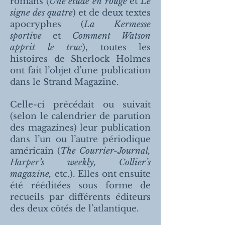
romans (
Une étude en rouge
et
Le
signe des quatre
) et de deux textes
apocryphes (
La Kermesse
sportive
et
Comment Watson
apprit le truc
), toutes les
histoires de Sherlock Holmes
ont fait l’objet d’une publication
dans le Strand Magazine.
Celle-ci précédait ou suivait
(selon le calendrier de parution
des magazines) leur publication
dans l’un ou l’autre périodique
américain (
The Courrier-Journal,
Harper’s weekly, Collier’s
magazine,
etc.). Elles ont ensuite
été rééditées sous forme de
recueils par différents éditeurs
des deux côtés de l’atlantique.