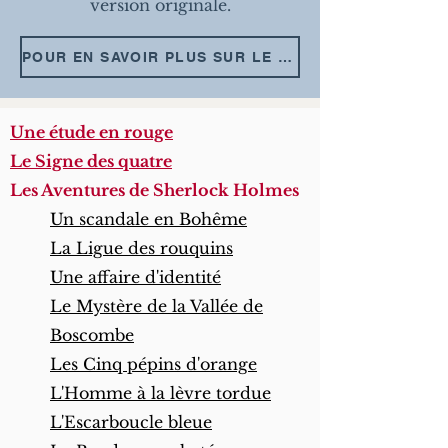
version originale.
POUR EN SAVOIR PLUS SUR LE PROBLEME DES TRADUCTIONS FRANÇAISES DU CANON, CLIQUEZ ICI.
Une étude en rouge
Le Signe des quatre
Les Aventures de Sherlock Holmes
Un scandale en Bohême
La Ligue des rouquins
Une affaire d'identité
Le Mystère de la Vallée de
Boscombe
Les Cinq pépins d'orange
L'Homme à la lèvre tordue
L'Escarboucle bleue