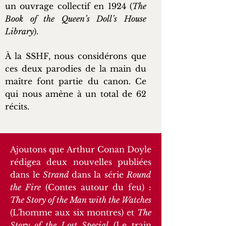
un ouvrage collectif en 1924 (
The
Book of the Queen’s Doll’s House
Library
).
À la SSHF, nous considérons que
ces deux parodies de la main du
maître font partie du canon. Ce
qui nous amène à un total de 62
récits.
Ajoutons que Arthur Conan Doyle
rédigea deux nouvelles publiées
dans le
Strand
dans la série
Round
the Fire
(Contes autour du feu) :
The Story of the Man with the Watches
(L'homme aux six montres) et
The
Story of the Lost Special
(Le train