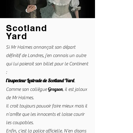
Scotland
Yard
Si Mr Holmes annonçait son départ
définitif de Londres, j’en connais un autre
qui lui paierait son billet pour le Continent
:
John H.
l
’inspecteur Lestrade de Scotland Yard
.
Gregson
Watson
Comme son collègue
, il est jaloux
de Mr Holmes.
Ah ! le docteur Watson... Je regrette bien
Il croit toujours pouvoir faire mieux mais il
l’époque où il vivait sous mon toit. Bon, je
n’arrête que les innocents et laisse courir
sais qu’il est heureux avec sa jeune femme,
les coupables.
la charmante Mary, mais quand même,
Enfin, c’est la police officielle. N’en disons