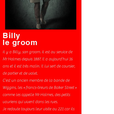
Billy
le groom
Il y a Billy, son groom. Il est au service de
Mr Holmes depuis 1887. Il a aujourd’hui 16
ans et il est très malin. Il lui sert de coursier,
de portier et de valet.
C’est un ancien membre de la bande de
Wiggins, les « francs-tireurs de Baker Street »
comme les appelle Mr Holmes, des petits
vauriens qui vivent dans les rues.
Je redoute toujours leur visite au 221 car ils