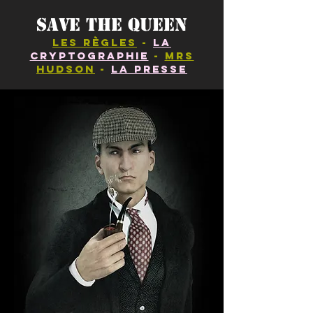
Save the Queen
Les règles
-
La
Cryptographie
-
Mrs
Hudson
-
la Presse