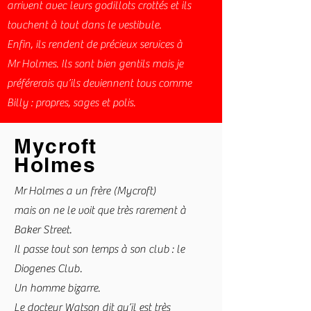
arrivent avec leurs godillots crottés et ils
touchent à tout dans le vestibule.
Enfin, ils rendent de précieux services à
Mr Holmes. Ils sont bien gentils mais je
préférerais qu’ils deviennent tous comme
Billy : propres, sages et polis.
READ MORE
Mycroft
Holmes
Mr Holmes a un frère (Mycroft)
mais on ne le voit que très rarement à
Baker Street.
Il passe tout son temps à son club : le
Diogenes Club.
Un homme bizarre.
Le docteur Watson dit qu’il est très