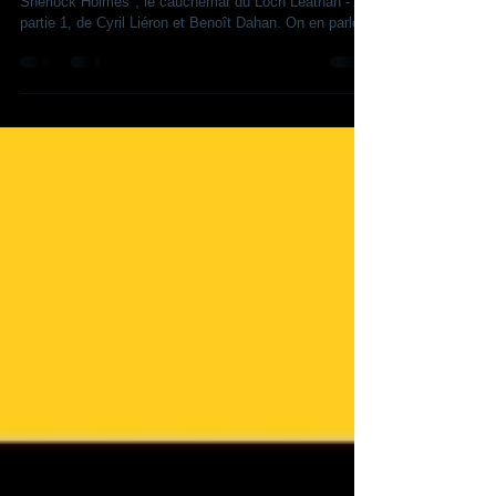
4 déc. 2025
1 min de lecture
BD - "Dans la tête de Sherlock
Holmes", le tome 3 !
La SSHF a reçu le tome 3 de "Dans la tête de
Sherlock Holmes", le cauchemar du Loch Leathan -
partie 1, de Cyril Liéron et Benoît Dahan. On en parle
très bientôt... "Une lettre insensée attise la curiosité de
Sherlock Holmes et entraîne son départ jusqu'au fin
fond de l'Écosse. Le détective et son fidèle ami, le Dr
Watson, vont se heurter à un village pétri de méfiance
où semble rôder une créature cauchemardesque.
Réfutant le mysticisme, le duo de détectives est bien
décidé à