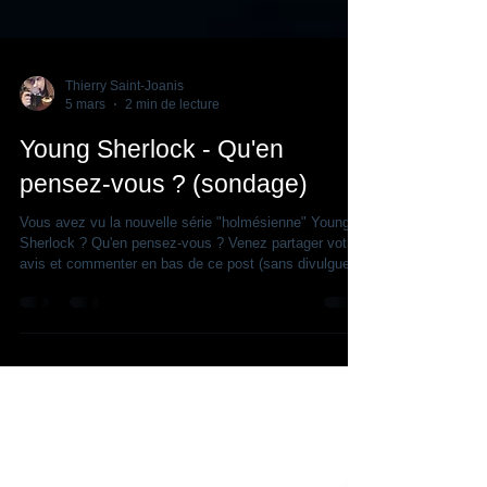
Thierry Saint-Joanis
5 mars
2 min de lecture
Young Sherlock - Qu'en
pensez-vous ? (sondage)
Vous avez vu la nouvelle série "holmésienne" Young
Sherlock ? Qu'en pensez-vous ? Venez partager votre
avis et commenter en bas de ce post (sans divulguer
les intrigues). "Pense vite. Frappe encore plus vite.
Young Sherlock, c'est dispo le 4 mars sur Prime Video.
Par le réalisateur Guy Ritchie, découvrez l’histoire
d’origine légendaire de Sherlock Holmes dans ce polar
irrévérencieux et bourré d’action, qui retrace les
premières aventures du détective iconique. Sherlock
Holmes