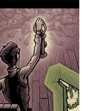
de la SSHF. Un Ironmonger Directory de 16 pages
consacrées au tome 3 de la BD Dans la tête de
Sherlock Holmes en librairie vendredi 5 décembre. Au
sommaire : 2 - Dans la tête de Sherlock Holmes -
C’est malin, c’est holmésien ! par Léandre Helbecque 4
- Portrait SHinois de Cyril Liéron et de Benoît Dahan. 6
- Si le tome 3 n’est pas canonique, ce cher loch est
canon ! par Thierry Saint-Joanis 8 - Un nouveau tome
pour le cé