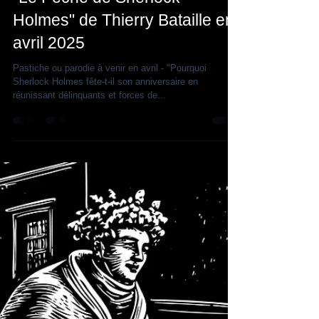
Thierry Saint-Joanis
8 janv. 2025
3 min de lecture
"Le Péché de Sherlock
Holmes" de Thierry Bataille en
avril 2025
Pastiche ou parodie à venir en avril - "Pourquoi
Sherlock Holmes fête-t-il son anniversaire en
réunissant délinquants et forces de...