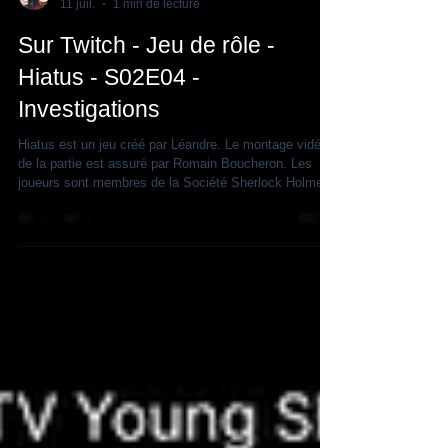
Thierry Saint-Joanis
11 juil.
1 min de lecture
Sur Twitch - Jeu de rôle -
Hiatus - S02E04 -
Investigations
Hiatus est un jeu créé par Léandre. Le montage vidéo
de la partie est assuré par Romain Boucheron. Les
joueurs sont membres de la Société Sherlock Holmes
de France. Retrouvez toutes les informations sur le
jeu, la campagne et les personnages (fiches illustrées)
sur la site Internet de la SSHF :
https://www.sherlockians.com/jeuderole Les épisodes
précédents sont ici !