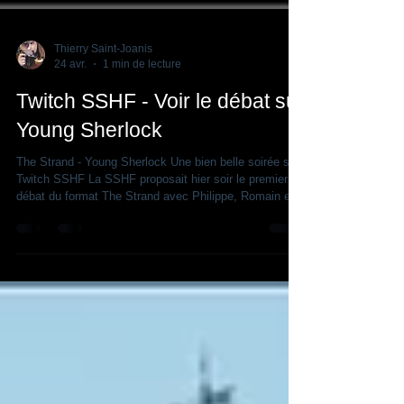
Thierry Saint-Joanis
24 avr.
1 min de lecture
Twitch SSHF - Voir le débat sur
Young Sherlock
The Strand - Young Sherlock Une bien belle soirée sur
Twitch SSHF La SSHF proposait hier soir le premier
débat du format The Strand avec Philippe, Romain et
Léandre pour discuter et analyser la série Young
Sherlock. Vous avez mal dormi, et, ce matin, vous
avez du mal à croiser le regard de vos collègues
devant la machine à café ? Ben oui, vous avez raté le
stream sur Twitch et cela vous ronge, votre journée est
fichue. Peut-être votre semaine... Mais non, gros bêta,
vous pouv