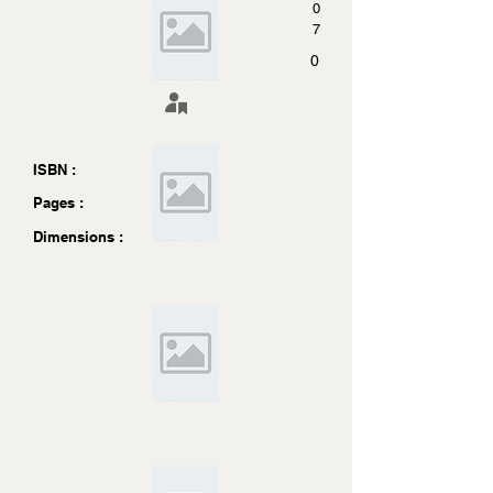
0
7
0
ISBN :
Pages :
Dimensions :