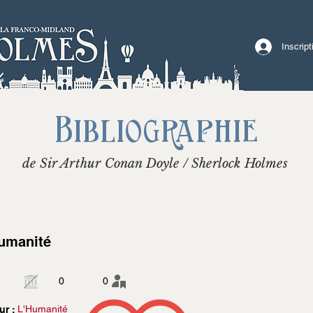
Inscrip
Bibliographie
de Sir Arthur Conan Doyle / Sherlock Holmes
umanité
0
0
L'Humanité
ur :