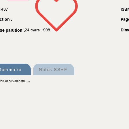
1437
ISBN
ction :
Pag
24 mars 1908
Dim
de parution :
Sommaire
Notes SSHF
he Beryl Coronet}) - ...