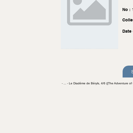
No :
Colle
Date 
- ... - Le Diadème de Béryls, 4/6 ({The Adventure of t