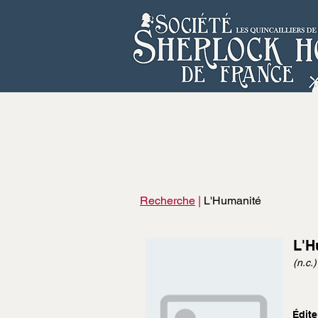
Recherche
|
L'Humanité
L'H
(n.c.)
Édite