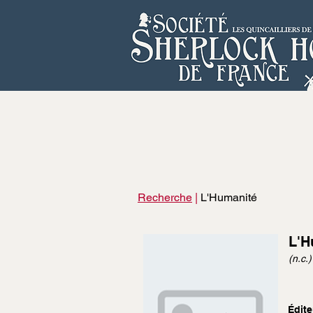
Recherche
|
L'Humanité
L'H
(n.c.)
Édite