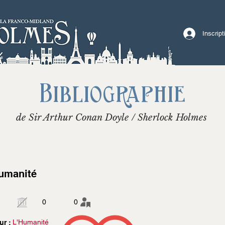
Inscrip
Bibliographie
de Sir Arthur Conan Doyle / Sherlock Holmes
umanité
0
0
L'Humanité
ur :