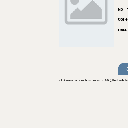
No :
Colle
Date 
- L'Association des hommes roux, 4/6 ({The Red-H