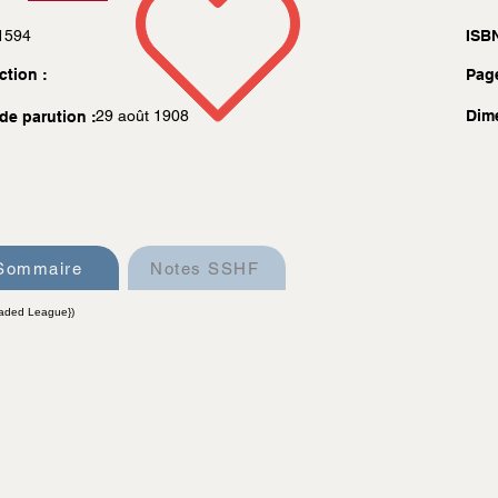
1594
ISBN
ction :
Pag
29 août 1908
Dim
de parution :
Sommaire
Notes SSHF
eaded League})