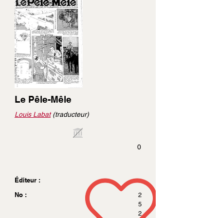
Le Pêle-Mêle
Louis Labat
(traducteur)
0
Éditeur :
No :
2
5
2