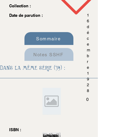
Collection :
Date de parution :
1
6
d
é
Sommaire
c
e
m
Notes SSHF
b
r
Dans la même série (39) :
e
1
9
2
8
0
ISBN :