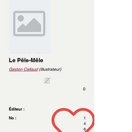
Le Pêle-Mêle
Gaston Callaud
(illustrateur)
0
Éditeur :
No :
1
4
6