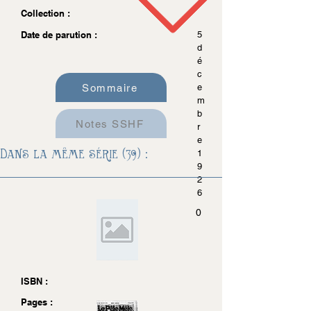
Collection :
Date de parution :
5
d
é
c
Sommaire
e
m
b
Notes SSHF
r
e
Dans la même série (39) :
1
9
2
6
0
ISBN :
Pages :