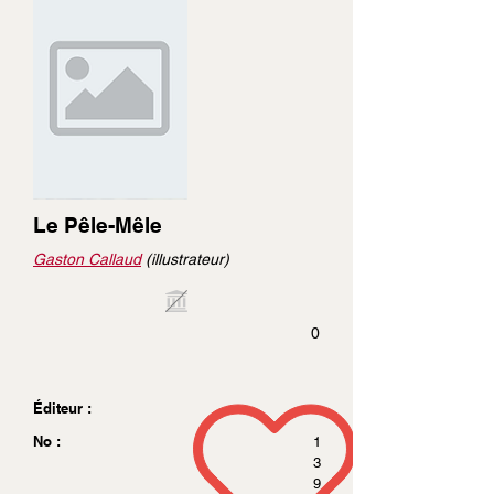
Le Pêle-Mêle
Gaston Callaud
(illustrateur)
0
Éditeur :
No :
1
3
9