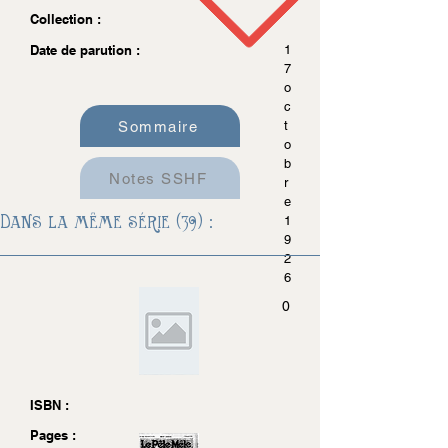
Collection :
Date de parution :
1
7
o
c
Sommaire
t
o
b
Notes SSHF
r
e
Dans la même série (39) :
1
9
2
6
0
ISBN :
Pages :