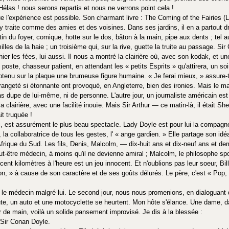
Hélas ! nous serons repartis et nous ne verrons point cela !
ue l'expérience est possible. Son charmant livre : The Coming of the Fairies 
s y traite comme des amies et des voisines. Dans ses jardins, il en a partout 
tin du foyer, comique, hotte sur le dos, bâton à la main, pipe aux dents ; tel 
illes de la haie ; un troisième qui, sur la rive, guette la truite au passage. Si
r les fées, lui aussi. Il nous a montré la clairière où, avec son kodak, et une 
 poste, chasseur patient, en attendant les « petits Esprits » qu'attirera, un soi
btenu sur la plaque une brumeuse figure humaine. « Je ferai mieux, » assure-t-
trangeté si étonnante ont provoqué, en Angleterre, bien des ironies. Mais le m
t pas dupe de lui-même, ni de personne. L'autre jour, un journaliste américain est
 clairière, avec une facilité inouïe. Mais Sir Arthur — ce matin-là, il était 
it truquée !
ui, est assurément le plus beau spectacle. Lady Doyle est pour lui la compagn
la collaboratrice de tous les gestes, l' « ange gardien. » Elle partage son idéal
n Afrique du Sud. Les fils, Denis, Malcolm, — dix-huit ans et dix-neuf ans et de
eut-être médecin, à moins qu'il ne devienne amiral ; Malcolm, le philosophe sp
cent kilomètres à l'heure est un jeu innocent. Et n'oublions pas leur soeur, Bill
on, » à cause de son caractère et de ses goûts délurés. Le père, c'est « Pop, »
 le médecin malgré lui. Le second jour, nous nous promenions, en dialoguant 
oute, un auto et une motocyclette se heurtent. Mon hôte s'élance. Une dame, da
 de main, voilà un solide pansement improvisé. Je dis à la blessée :
 Sir Conan Doyle.