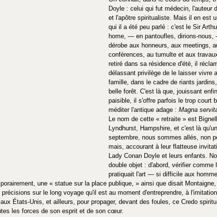
Doyle : celui qui fut médecin, l'auteur
et l'apôtre spiritualiste. Mais il en est
qui il a été peu parlé : c'est le Sir Art
home, — en pantoufles, dirions-nous, 
dérobe aux honneurs, aux meetings, a
conférences, au tumulte et aux travaux 
retiré dans sa résidence d'été, il réclam
délassant privilège de le laisser vivre 
famille, dans le cadre de riants jardin
belle forêt. C'est là que, jouissant enf
paisible, il s'offre parfois le trop court 
méditer l'antique adage : 
Magna servit
Le nom de cette « retraite » est Bigne
Lyndhurst, Hampshire, et c'est là qu'u
septembre, nous sommes allés, non po
mais, accourant à leur flatteuse invitati
Lady Conan Doyle et leurs enfants. No
double objet : d'abord, vérifier comme l'
pratiquait l'art — si difficile aux homm
rairement, une « statue sur la place publique, » ainsi que disait Montaigne, e
récisions sur le long voyage qu'il est au moment d'entreprendre, à l'imitation d
x États-Unis, et ailleurs, pour propager, devant des foules, ce Credo spiritual
utes les forces de son esprit et de son cœur.