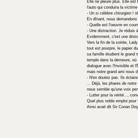
Elle ne pleure plus. Elle es
l'auto qui conduira la victim
- Un si célèbre chirurgien ! r
En dînant, nous demandons à 
- Quelle est l'oeuvre en cour
- Une distraction. Je rédui
Evidemment, c'est une distra
Vers la fin de la soirée, Lad
tout est pourpre, le papier d
sa famille étudient le grand
temple dans la demeure, où le
dialogue avec l'Invisible et 
mais notre grand ami nous di
- N'en doutez pas. Ils éclair
... Déjà, les phares de notre
nous semble qu'une voix pen
- Lutter pour la vérité..., con
Quel plus noble emploi pour 
Ainsi avait dit Sir Conan Doy