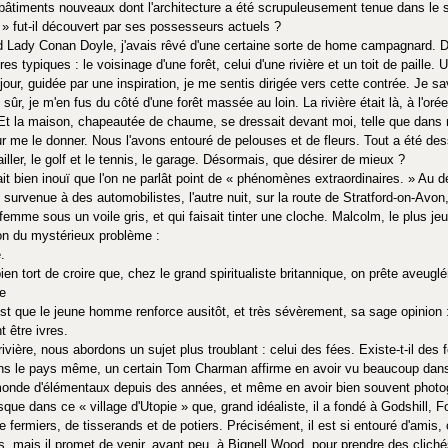
bâtiments nouveaux dont l'architecture a été scrupuleusement tenue dans le st
» fut-il découvert par ses possesseurs actuels ?
d Lady Conan Doyle, j'avais rêvé d'une certaine sorte de home campagnard. D
res typiques : le voisinage d'une forêt, celui d'une rivière et un toit de paille
jour, guidée par une inspiration, je me sentis dirigée vers cette contrée. Je s
r, je m'en fus du côté d'une forêt massée au loin. La rivière était là, à l'oré
l. Et la maison, chapeautée de chaume, se dressait devant moi, telle que dans 
ur me le donner. Nous l'avons entouré de pelouses et de fleurs. Tout a été dess
ailler, le golf et le tennis, le garage. Désormais, que désirer de mieux ?
ait bien inouï que l'on ne parlât point de « phénomènes extraordinaires. » Au d
urvenue à des automobilistes, l'autre nuit, sur la route de Stratford-on-Avon,
emme sous un voile gris, et qui faisait tinter une cloche. Malcolm, le plus jeune
ion du mystérieux problème :
.
bien tort de croire que, chez le grand spiritualiste britannique, on prête aveugl
re
est que le jeune homme renforce ausitôt, et très sévèrement, sa sage opinion 
 être ivres.
rivière, nous abordons un sujet plus troublant : celui des fées. Existe-t-il des 
s le pays même, un certain Tom Charman affirme en avoir vu beaucoup dansan
 monde d'élémentaux depuis des années, et même en avoir bien souvent photog
usque dans ce « village d'Utopie » que, grand idéaliste, il a fondé à Godshill, F
rmiers, de tisserands et de potiers. Précisément, il est si entouré d'amis, ce
, mais il promet de venir, avant peu, à Bignell Wood, pour prendre des clichés