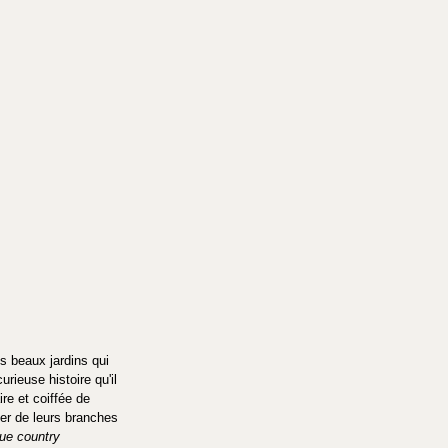
s beaux jardins qui 
rieuse histoire qu'il 
ire et coiffée de 
ler de leurs branches 
ue country 