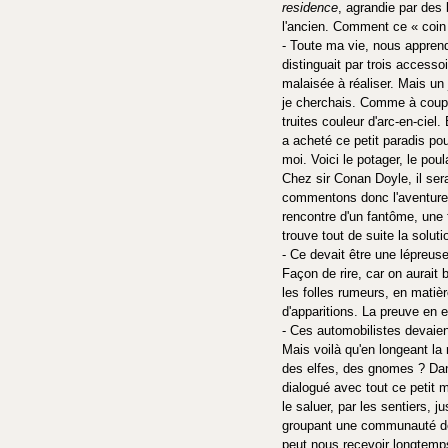
residence
, agrandie par des 
l'ancien. Comment ce « coin 
- Toute ma vie, nous appren
distinguait par trois accessoi
malaisée à réaliser. Mais un 
je cherchais. Comme à coup sû
truites couleur d'arc-en-cie
a acheté ce petit paradis po
moi. Voici le potager, le poul
Chez sir Conan Doyle, il ser
commentons donc l'aventure s
rencontre d'un fantôme, une f
trouve tout de suite la solut
- Ce devait être une lépreuse
Façon de rire, car on aurait 
les folles rumeurs, en matiè
d'apparitions. La preuve en 
- Ces automobilistes devaient
Mais voilà qu'en longeant la 
des elfes, des gnomes ? Dan
dialogué avec tout ce petit
le saluer, par les sentiers, j
groupant une communauté de fe
peut nous recevoir longtemps