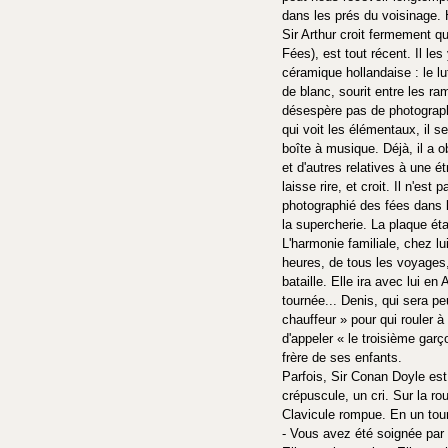
dans les prés du voisinage. 
Sir Arthur croit fermement q
Fées), est tout récent. Il le
céramique hollandaise : le lu
de blanc, sourit entre les ram
désespère pas de photographie
qui voit les élémentaux, il se
boîte à musique. Déjà, il a o
et d'autres relatives à une é
laisse rire, et croit. Il n'es
photographié des fées dans la
la supercherie. La plaque éta
L'harmonie familiale, chez l
heures, de tous les voyages, 
bataille. Elle ira avec lui e
tournée... Denis, qui sera p
chauffeur » pour qui rouler à 
d'appeler « le troisième garç
frère de ses enfants.
Parfois, Sir Conan Doyle est
crépuscule, un cri. Sur la r
Clavicule rompue. En un tour
- Vous avez été soignée par