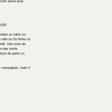
lcolm arrive avec 
1918.
claire un salon où 
elle où Sir Arthur et 
onde. Une sorte de 
ie des morts, 
sir de parler ici, 
des campagnes, mais il 