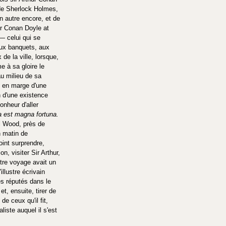
 de Sherlock Holmes, 
 un autre encore, et de 
hur Conan Doyle at 
— celui qui se 
ux banquets, aux 
de la ville, lorsque, 
e à sa gloire le 
au milieu de sa 
s, en marge d'une 
in d'une existence 
bonheur d'aller 
a est magna fortuna.
ll Wood, près de 
n matin de 
int surprendre, 
on, visiter Sir Arthur, 
tre voyage avait un 
illustre écrivain 
es réputés dans le 
t, ensuite, tirer de 
e ceux qu'il fit, 
iste auquel il s'est 