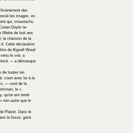
(L'Avènement des 
dressé les images, en 
autre qui, moustachu 
r Conan Doyle ne 
fillette de huit ans 
r, la chanson de la 
il. Cette déclaration 
aître de Bignell Wood 
 venu le voir, a 
Sherlock — a démasqué 
e de toutes les 
, court avec lui à la 
mi, — sont de la 
ortsman, le « 
y, qu'on est tenté 
 rien autre que le 
de Platon. Dans le 
ns le fossé, geint. 