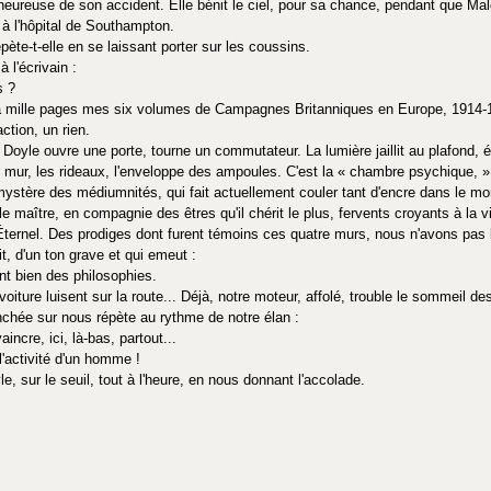
t heureuse de son accident. Elle bénit le ciel, pour sa chance, pendant que Ma
e à l'hôpital de Southampton.
épète-t-elle en se laissant porter sur les coussins.
l'écrivain :
s ?
s à mille pages mes six volumes de Campagnes Britanniques en Europe, 1914-
ction, un rien.
y Doyle ouvre une porte, tourne un commutateur. La lumière jaillit au plafond, é
u mur, les rideaux, l'enveloppe des ampoules. C'est la « chambre psychique, » c
 mystère des médiumnités, qui fait actuellement couler tant d'encre dans le m
 maître, en compagnie des êtres qu'il chérit le plus, fervents croyants à la v
l'Éternel. Des prodiges dont furent témoins ces quatre murs, nous n'avons pas loi
t, d'un ton grave et qui emeut :
ent bien des philosophies.
 voiture luisent sur la route... Déjà, notre moteur, affolé, trouble le sommeil 
chée sur nous répète au rythme de notre élan :
vaincre, ici, là-bas, partout...
l'activité d'un homme !
le, sur le seuil, tout à l'heure, en nous donnant l'accolade.