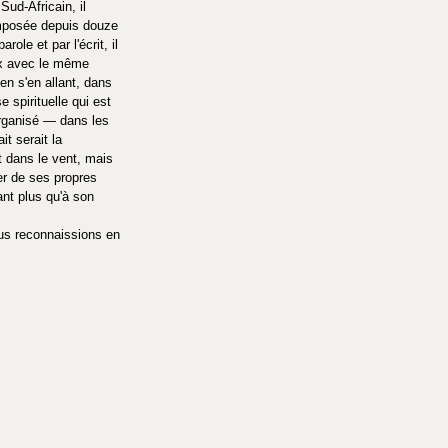
Sud-Africain, il 
 imposée depuis douze 
ole et par l'écrit, il 
aux avec le même 
en s'en allant, dans 
spirituelle qui est 
 organisé — dans les 
t serait la 
t dans le vent, mais 
ter de ses propres 
nt plus qu'à son 
ous reconnaissions en 