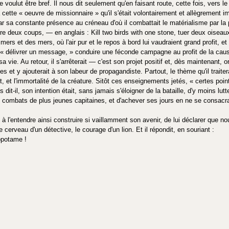
voulut être bref. Il nous dit seulement qu'en faisant route, cette fois, vers le 
à cette « oeuvre de missionnaire » qu'il s'était volontairement et allègrement
par sa constante présence au créneau d'où il combattait le matérialisme par la par
erre deux coups, — en anglais : Kill two birds with one stone, tuer deux oise
ers et des mers, où l'air pur et le repos à bord lui vaudraient grand profit, et 
« délivrer un message, » conduire une féconde campagne au profit de la cause 
sa vie. Au retour, il s'arrêterait — c'est son projet positif et, dès maintenant,
 et y ajouterait à son labeur de propagandiste. Partout, le thème qu'il traiterai
, et l'immortalité de la créature. Sitôt ces enseignements jetés, « certes poin
dit-il, son intention était, sans jamais s'éloigner de la bataille, d'y moins lut
x combats de plus jeunes capitaines, et d'achever ses jours en ne se consacra
à l'entendre ainsi construire si vaillamment son avenir, de lui déclarer que n
 cerveau d'un détective, le courage d'un lion. Et il répondit, en souriant :
popotame !