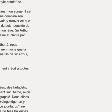
yle primitif de 
ans mon songe, il se 
. Une combinaison 
avais y trouver ce que 
e du bois, peuplée de 
mon rêve. Sir Arthur 
iné et planté par 
ébotté, nous 
 rien moins que la 
 fils de sir Arthur, 
ément crédit à toutes 
:
fées, des farfadets, 
t sur l'herbe, avoir 
raphié. Nous allons 
ordingbridge, en y 
 jour-là, qu'il ne 
 de fées ballerines, 