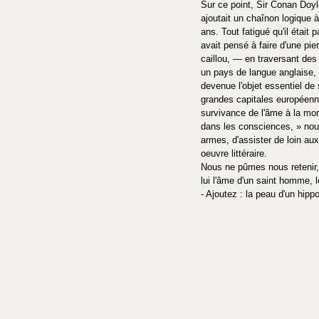
Sur ce point, Sir Conan Doyle 
ajoutait un chaînon logique 
ans. Tout fatigué qu'il était 
avait pensé à faire d'une pi
caillou, — en traversant des m
un pays de langue anglaise, 
devenue l'objet essentiel de 
grandes capitales européennes
survivance de l'âme à la mort
dans les consciences, » nous 
armes, d'assister de loin au
oeuvre littéraire.
Nous ne pûmes nous retenir, 
lui l'âme d'un saint homme, le
- Ajoutez : la peau d'un hip