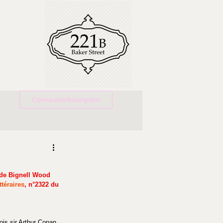
Connexion/Inscription
 de Bignell Wood 
ttéraires
, n°2322 du 
ois sir Arthur Conan 