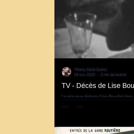
Thierry Saint-Joanis
29 nov. 2025
2 min de lecture
TV - Décès de Lise Bour
La princesse Antonia (Lise Bourdin) dans
France, en 1925, la comédienne Lise Bour
en 1955. Dans l'épisode "The Case of The 