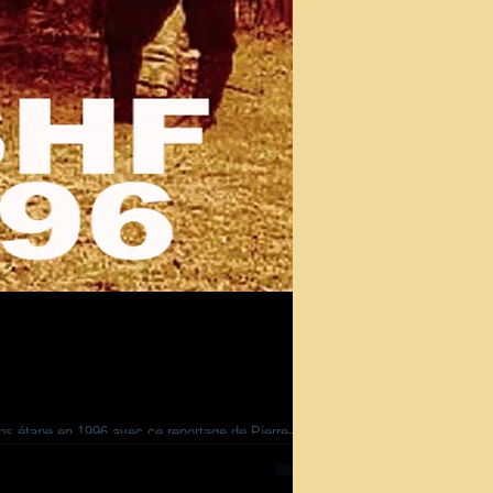
ons étape en 1996 avec ce reportage de Pierre-
ersonnes d'âges et d'horizons variés
 écrivains, etc...), admirateurs de Sherlo