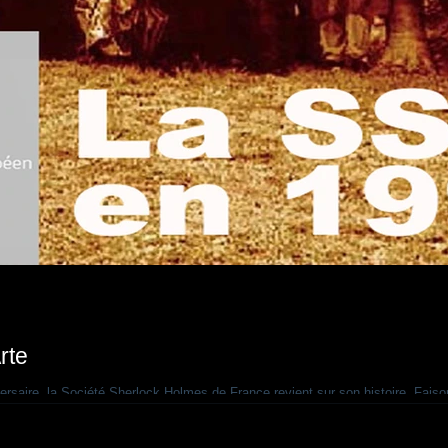
rte
versaire, la Société Sherlock Holmes de France revient sur son histoire. Fais
rte... Qui sont les membres de la Société Sherlock Holmes de France ? Ces p
rdinier, cheminot, médecin, philosophe, fonctionnaire des impôts, journalistes,