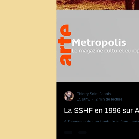
Thierry Saint-Joanis
15 janv.
2 min de lecture
La SSHF en 1996 sur A
A l'occasion de son trente-troisième anni
André Sauvageot, diffusé sur la chaîne A
(enseignants, universitaires, étudiants, ja