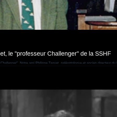
et, le "professeur Challenger" de la SSHF
hallenger". Notre ami Philippe Taquet, paléontologue et ancien directeur du M
tion de notre association, en janvier 1993, Philippe Taquet fut parmi les premi
héros, le professeur Challenger, qui lui avait inspiré, enfant, son envie d'alle