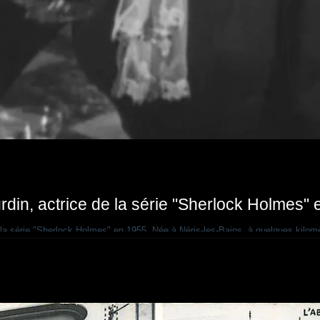
din, actrice de la série "Sherlock Holmes"
 la série "Sherlock Holmes" en 1955. Née à Néris-les-Bains, à quelques kilo
din est décédée le 28 novembre 2025, à la veille de ses cent ans. Elle a jou
Royal Murder" (Enquête à la cour). réalisé par Steve Previn, elle était la p