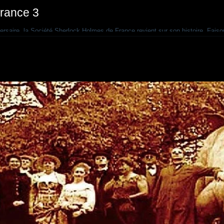
rance 3
versaire, la Société Sherlock Holmes de France revient sur son histoire. Fais
ance 3... Dans la vie, Yves-Charles Fercoq fait du dessin animé. Mais chez lui
pratique « l'holmésologie ». Il est l'un des membres fondateurs de la Sociét