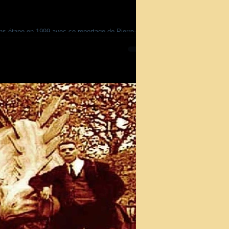
ons étape en 1999 avec ce reportage de Pierre-
, le soir venu, il réalise des maquettes inspirées
é Sherlock Holmes de France. D