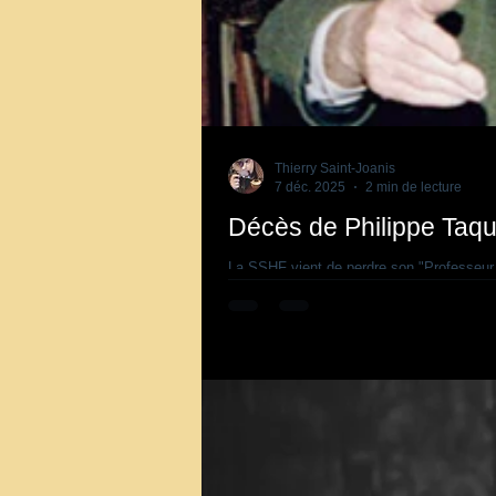
Thierry Saint-Joanis
7 déc. 2025
2 min de lecture
Décès de Philippe Taqu
La SSHF vient de perdre son "Professeur C
novembre 2025 à l’âge de 85 ans. A la créa
Arthur Conan Doyle et, en particulier, son 