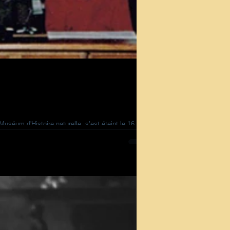
uséum d'Histoire naturelle, s’est éteint le 16
ers à adhérer. Il avait une admiration pour sir
r chasser les dinosaure