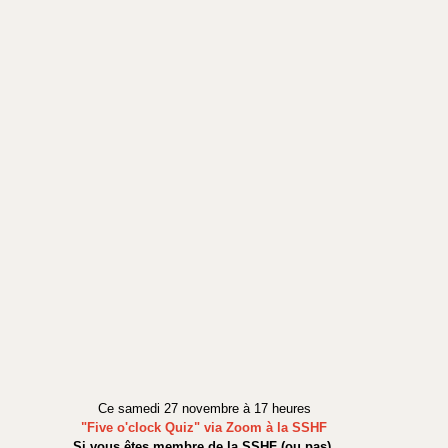
Ce samedi 27 novembre à 17 heures
"Five o'clock Quiz" via Zoom à la SSHF
Si vous êtes membre de la SSHF (ou pas),