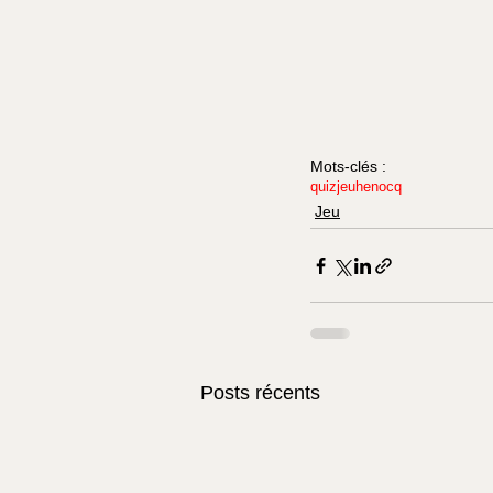
Mots-clés :
quiz
jeu
henocq
Jeu
Posts récents