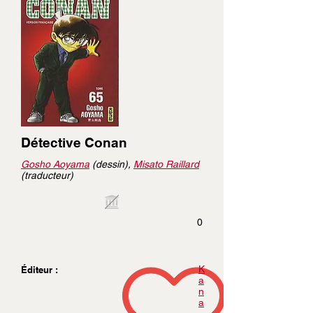
Détective Conan
Gosho Aoyama
(dessin),
Misato Raillard
(traducteur)
0
K
Éditeur :
a
n
a