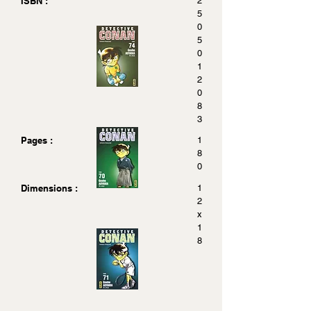
ISBN :
2
5
0
5
0
1
2
0
8
3
Pages :
1
8
0
Dimensions :
1
2
x
1
8