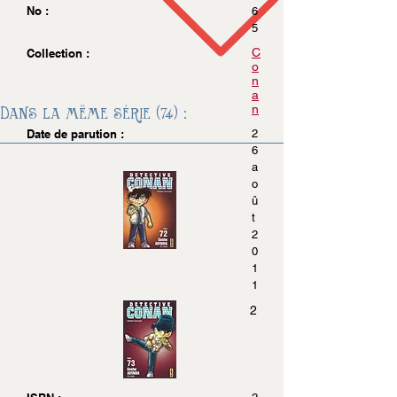
No :
6
5
C
Collection :
o
n
a
n
Dans la même série (74) :
Date de parution :
2
6
a
o
û
t
2
0
1
1
2