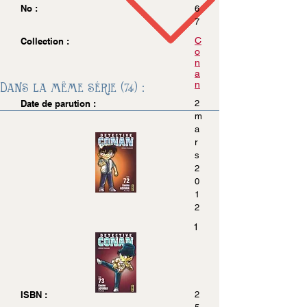
No :
6
7
C
Collection :
o
n
a
n
Dans la même série (74) :
Date de parution :
2
m
a
r
s
2
0
1
2
1
ISBN :
2