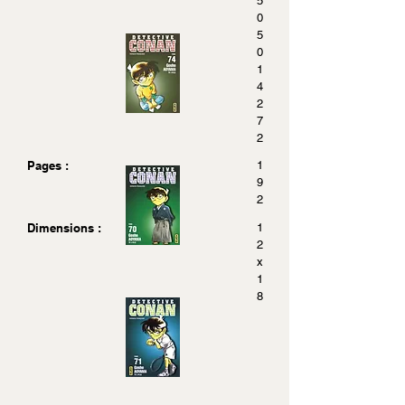
5
0
5
0
1
4
2
7
2
Pages :
1
9
2
Dimensions :
1
2
x
1
8