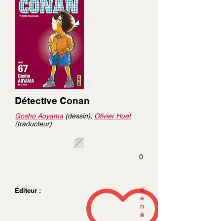
Détective Conan
Gosho Aoyama
(dessin),
Olivier Huet
(traducteur)
0
K
Éditeur :
a
n
a