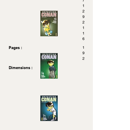
7
1
2
9
2
1
1
6
Pages :
1
9
2
Dimensions :