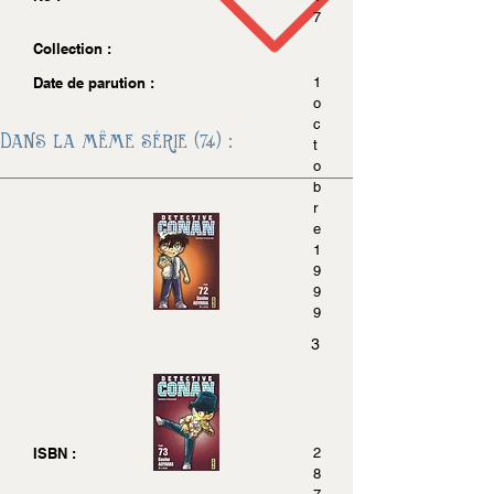
7
Collection :
Date de parution :
1
o
c
Dans la même série (74) :
t
o
b
r
e
1
9
9
9
3
ISBN :
2
8