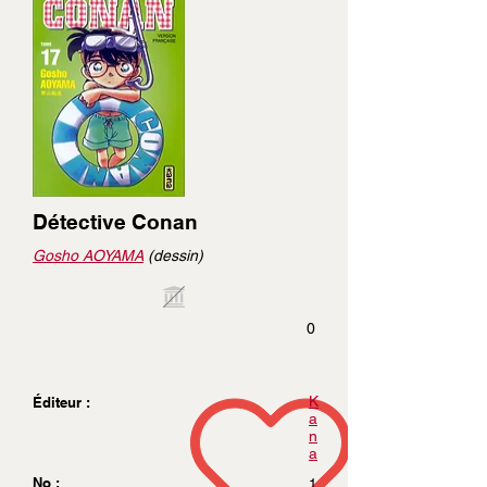
Détective Conan
Gosho AOYAMA
(dessin)
0
K
Éditeur :
a
n
a
No :
1