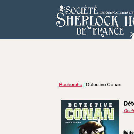
Recherche
|
Détective Conan
Dét
Gosh
Édite