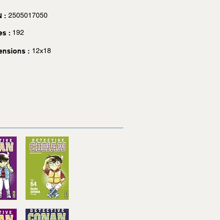
2505017050
 :
192
es :
12x18
ensions :