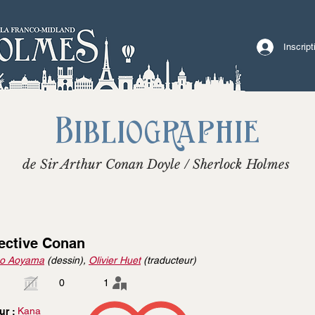
Inscrip
Bibliographie
de Sir Arthur Conan Doyle / Sherlock Holmes
ective Conan
o Aoyama
(dessin),
Olivier Huet
(traducteur)
0
1
Kana
ur :