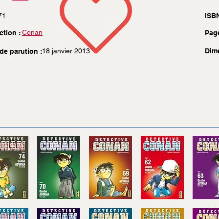
71
ISBN
Conan
ction :
Pag
18 janvier 2013
Dim
de parution :