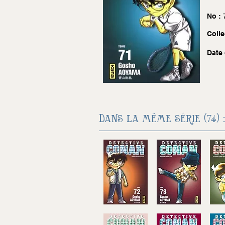
No :
Colle
Date 
Dans la même série (74) :