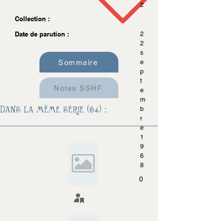
2
Collection :
Date de parution :
2
2
s
Sommaire
e
p
t
Notes SSHF
e
m
Dans la même série (64) :
b
r
e
1
9
6
8
0