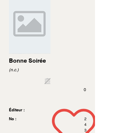
Bonne Soirée
(n.c.)
0
Éditeur :
No :
2
4
3