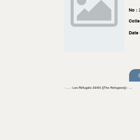
No :
Colle
Date 
- ... - Les Réfugiés 34/64 ({The Refugees}) - ...