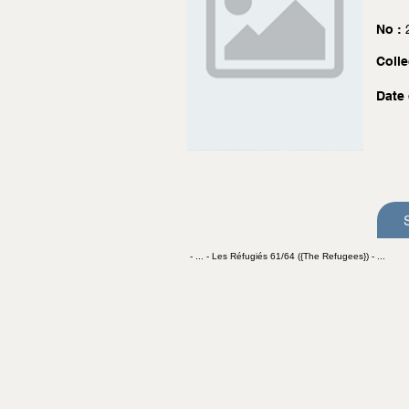
No :
Colle
Date 
- ... - Les Réfugiés 61/64 ({The Refugees}) - ...