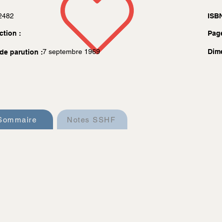
2482
ISBN
ction :
Pag
7 septembre 1969
Dim
de parution :
Sommaire
Notes SSHF