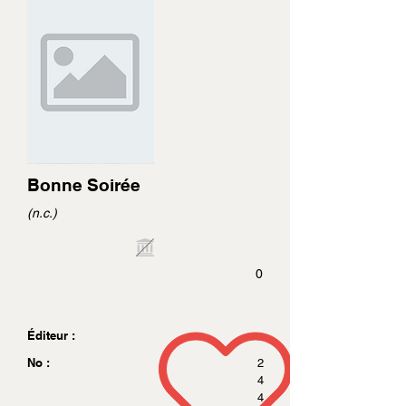
Bonne Soirée
(n.c.)
0
Éditeur :
No :
2
4
4