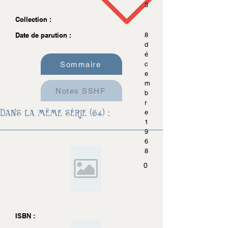
3
Collection :
Date de parution :
8
d
é
Sommaire
c
e
m
Notes SSHF
b
r
Dans la même série (64) :
e
1
9
6
8
0
ISBN :