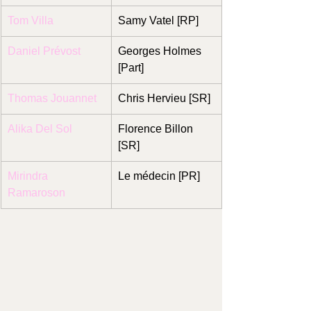
Tom Villa
Samy Vatel [RP]
Daniel Prévost
Georges Holmes 
[Part]
Thomas Jouannet
Chris Hervieu [SR]
Alika Del Sol
Florence Billon 
[SR]
Mirindra 
Le médecin [PR]
Ramaroson