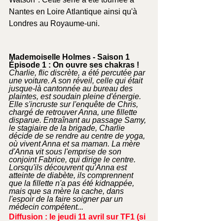
Nantes en Loire Atlantique ainsi qu'à 
Londres au Royaume-uni.
Mademoiselle Holmes - Saison 1
Épisode 1 : On ouvre ses chakras !
Charlie, flic discrète, a été percutée par 
une voiture. A son réveil, celle qui était 
jusque-là cantonnée au bureau des 
plaintes, est soudain pleine d'énergie. 
Elle s'incruste sur l'enquête de Chris, 
chargé de retrouver Anna, une fillette 
disparue. Entraînant au passage Samy, 
le stagiaire de la brigade, Charlie 
décide de se rendre au centre de yoga, 
où vivent Anna et sa maman. La mère 
d'Anna vit sous l'emprise de son 
conjoint Fabrice, qui dirige le centre. 
Lorsqu'ils découvrent qu'Anna est 
atteinte de diabète, ils comprennent 
que la fillette n'a pas été kidnappée, 
mais que sa mère la cache, dans 
l'espoir de la faire soigner par un 
médecin compétent...
Diffusion : le jeudi 11 avril sur TF1 (si 